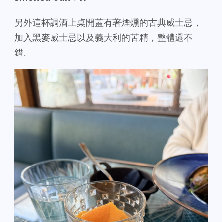
另外這杯調酒上桌開蓋有著煙燻的古典威士忌，
加入黑麥威士忌以及義大利的苦精，整體還不
錯。