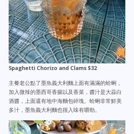
Spaghetti Chorizo and Clams $32
主餐老公點了墨魚義大利麵上面有滿滿的蛤蜊，
加入微辣的墨西哥香腸以及香菜，醬汁是大蒜白
酒醬，上面還有地中海麵包碎塊。蛤蜊非常鮮美
多汁，墨魚義大利麵也很入味有嚼勁。