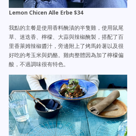
Lemon Chicen Alle Erbe $34
我點的主餐是使用香料醃漬的半隻雞，使用鼠尾
草、迷迭香、檸檬、大蒜與辣椒醃製，搭配了百
里香萊姆辣椒醬汁，旁邊附上了烤馬鈴薯以及很
好吃的考玉米與奶酪。雞肉整體因為加了檸檬偏
酸，不過調味很有特色。