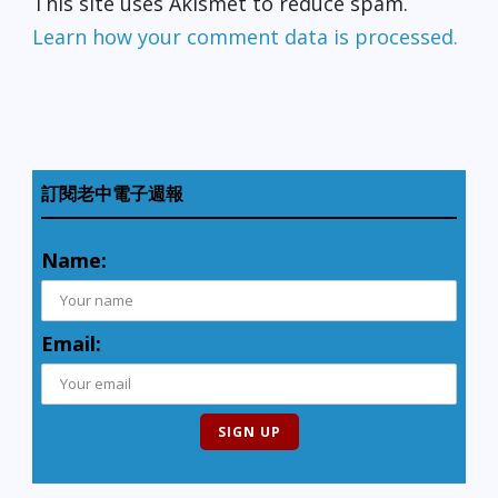
This site uses Akismet to reduce spam.
Learn how your comment data is processed.
訂閱老中電子週報
Name:
Email: