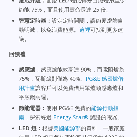
燈泡升級：
節慶 LED 燈比傳統白熾燈泡至少
節能 75%，而且使用壽命長達 25 倍。
智慧定時器：
設定定時開關，讓節慶燈飾自
動明滅，以免浪費能源。
這裡
可找到更多建
議。
回饋禮
感應爐
：感應爐能效高達 90%，而電阻爐為
75%，瓦斯爐則僅為 40%。
PG&E 感應爐借
用計畫
讓客戶可以免費借用單爐頭感應爐和
平底鍋兩週。
節能電器：
使用 PG&E 免費的
能源行動指
南
，探索經過
Energy Star®
認證的電器。
LED 燈：
根據
美國能源部
的資料，一般家庭