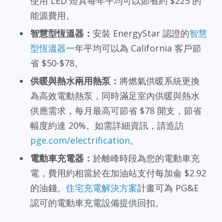
使用 LED 燈具每年平均可以節省約 $225 的
能源費用。
智慧型恆溫器：
安裝 EnergyStar 認證的
智慧
型恆溫器
一年平均可以為 California 客戶節
省 $50-$78。
供暖與熱水兩用熱泵：
將燃氣供暖系統更換
為高效電動熱泵，同時滿足室內供暖與熱水
供應需求，每月最高可節省 $78 開支，節省
幅度約達 20%。如需詳細資訊，請造訪
pge.com/electrification
。
電動車充電器：
於離峰時段為您的電動車充
電，費用約相當於在加油站支付每加侖 $2.92
的油錢。
住宅充電解決方案
計畫可為 PG&E
認可的電動車充電設備提供回扣。