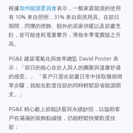
根據
加州能源委員會
表示，一般家庭能源的使用
有 10% 來自照明，31% 來自廚房用具。在節日
期間，閃爍的燈飾、額外的居家供暖以及節慶烹
飪，皆可能使耗電量攀升，導致冬季電費隨之升
高。
PG&E 建築電氣化與效率總監 David Poster 表
示：「節日的核心在於人與人的團聚與溫馨舒適
的感受。」 「客戶只需在節慶日常中採取幾個簡
單步驟，就能在歡度佳節的同時輕鬆節省能源開
支。」
PG&E 精心獻上節能訣竅與永續妙招，以協助客
戶在滿滿的裝飾點綴後，仍能輕鬆快樂歡度佳
節：