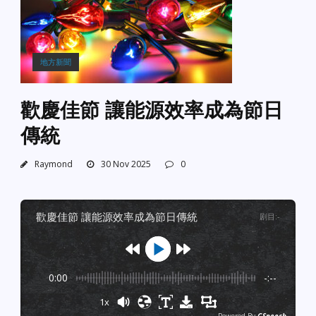
地方新聞
歡慶佳節 讓能源效率成為節日
傳統
Raymond
30 Nov 2025
0
歡慶佳節 讓能源效率成為節日傳統
剧目
:
-
0:00
-:--
1x