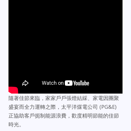
隨著佳節來臨，家家戶戶張燈結綵、家電因團聚
盛宴而全力運轉之際，太平洋煤電公司 (PG&E)
正協助客戶扼制能源浪費，歡度精明節能的佳節
時光。