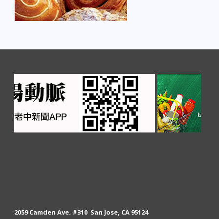
2059 Camden Ave. #310 San Jose, CA 95124