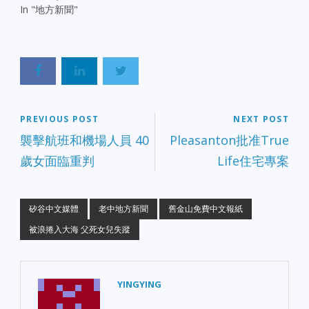
In "地方新聞"
PREVIOUS POST
NEXT POST
襲擊航班和機場人員 40
Pleasanton批准True
歲女面臨重判
Life住宅專案
矽谷中文媒體
老中地方新聞
舊金山免費中文報紙
被浪捲入大海 父死女兒失蹤
YINGYING