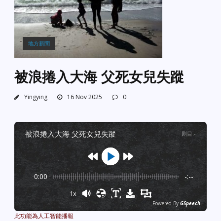
地方新聞
被浪捲入大海 父死女兒失蹤
Yingying
16 Nov 2025
0
被浪捲入大海 父死女兒失蹤
剧目
:
-
0:00
-:--
1x
Powered By
GSpeech