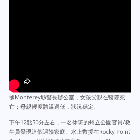
據Monterey縣警長辦公室，女孩父親在醫院死
亡；母親輕度體溫過低，狀況穩定。
下午12點50分左右，一名休班的州立公園官員/救
生員發現這個遇險家庭。水上救援在Rocky Point