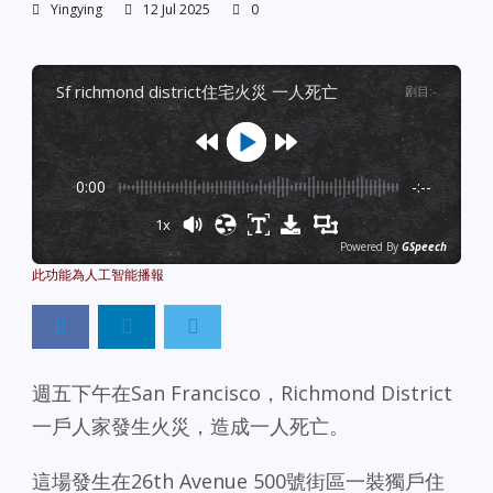
Yingying
12 Jul 2025
0
sf richmond district住宅火災 一人死亡
剧目
:
-
0:00
-:--
1x
Powered By
GSpeech
週五下午在San Francisco，Richmond District
一戶人家發生火災，造成一人死亡。
這場發生在26th Avenue 500號街區一裝獨戶住