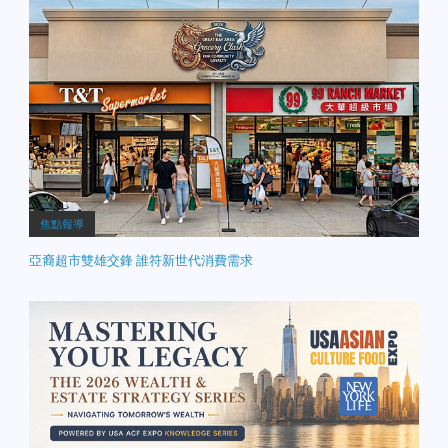
焦點報導
亞裔超市雙雄交鋒 誰符新世代消費需求