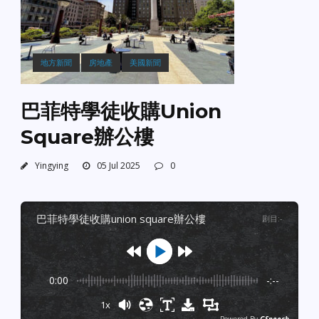
地方新聞
房地產
美國新聞
巴菲特學徒收購Union
Square辦公樓
Yingying
05 Jul 2025
0
巴菲特學徒收購union square辦公樓
剧目
:
-
0:00
-:--
1x