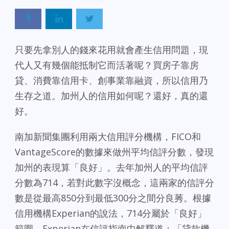
只要先拿別人的錢來花用就會產生信用問題，現
代人又有幾個能抵制它而活著呢？買房子靠房
貸、消費靠信用卡、創事業靠融資，所以信用乃
生存之道。加州人的信用如何呢？還好，真的還
好。
南加新聞集團利用兩大信用評分機構，FICO和
VantageScore的數據來做州平均信評分數，發現
加州的表現算「良好」。去年加州人的平均信評
分數為714，若對此數字沒概念，這兩家的信評分
數是從最高850分到最低300分之間分良莠。根據
信用機構Experian的說法，714分屬於「良好」
範圍。Experian在信評指南中解釋道：「貸款機