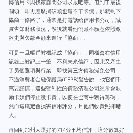
轉信用卡與找家顧問公司求救吧等。但到了最後
關頭，即再怎麼擠破頭也還不了卡債，那就剩下
協商一條路了，通常是打電話給信用卡公司，誠
實告知財務狀況，然後就看他們願不願意依照繳
款史與欠款金額來進行「協商」。
可是一旦帳戶被標記成「協商」，同樣會在信用
記錄上被記上一筆，不利未來信評，因此又產生
了另個選項與行業，即找第三方債務減免公司。
不過消費者金融保護局(CFPB)警告說，找它們千
萬要謹慎，這些營利性的債務清理公司經常會鼓
勵卡奴們停止繳卡費，以便在協商中獲得籌碼，
然而這鐵定會損害信用評分，且他們收費照樣嚇
人。
再回到加州人還好的714分平均信評，這分數算好