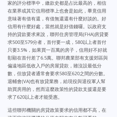
家的評分標準中，繳款史都是占比最高的，相信
在業界或其它信用標準上也會是如此，畢竟信用
意味著有借有還，有借無還還有什麼好談的。好
信用有什麼好處，當然就是好借錢囉。以政府支
持的貸款要求來說，聯邦住房管理局(FHA)房貸要
求500至579分者，首付要一成，580以上者首付
只要3.5%，如果買一百萬的房子，信用好不好就
彰顯在首付差了6.5萬。聯邦農業部有支援郊區與
偏遠地區低收入戶的房屋貸款，雖沒設最低分
數，但放貸者通常會要求580至620之間的分數。
退輔會(VA)也有放貸業務，給現役與退役軍人幫
助買房用的，然而這麼政策性的貸款支援還是要
求了620以上者才能受惠。
這些聯邦機關的房貸政策要求的信用都不高，在