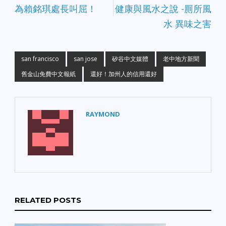
為賴銘琪處長叫屈！
健康與風水之說 -厠所風
水 異味之害
san francisco
san jose
矽谷中文媒體
老中地方新聞
舊金山免費中文報紙
還好！加州人的信用還好
RAYMOND
RELATED POSTS