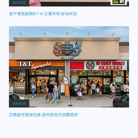
地方新聞
老中電視新聞8/7 AI 主播宋明 矽谷科技
焦點報導
亞裔超市雙雄交鋒 誰符新世代消費需求