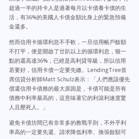
超過一半的持卡人是過著每月以卡債養卡債的生
活，有36%的美國人卡債金額比身上的緊急預備
金還多。
然而信用卡循環利息不手軟，一旦信用帳戶餘額
不打平，便是開啟了廿趴以上的循環利息，狠一
點的還高達36%，已經是高利貸等級，所以信用
若要好，信用卡債一定要先繳。LendingTree首
席信貸分析師Matt Schulz表示：「人們應該優先
償還信用卡債務的最大原因是，卡債可能是所有
債務中利率最高的，這意味著它的利滾利速度驚
人且壓死人。」
避免卡債坊間已有非常多的教戰手則，不外乎利
率高的一定要先還、請求降低利率、換張餘額可