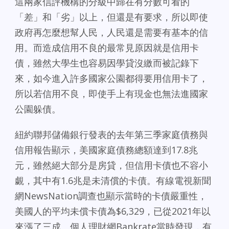
這兩家信評機構的分級中歸在有分數可看的
「差」和「劣」以上，但還是有要求，所以即使
政府再怎麼想幫人民，人民還是需要有基本的信
用。而造成信用不良的最常見原因就是信用卡
債，雖然大學生也容易因學貸沒繳而被記錄下
來，如今進入許多國家公園都得要用信用卡了，
所以若信用不良，即使手上有現金也無法進國家
公園躲債。
紐約聯邦儲備銀行發表的去年第三季家庭債務與
信用報告顯示，美國家庭債務總額達到17.8兆
元，雖然絕大部分是房貸，但信用卡債也不容小
覷，其中有1.6兆是未清償的卡債。有線電視新聞
網NewsNation調查也顯示當時的卡債嚴重性，
美國人的平均未償卡債為$6,329，已從2021年以
來漲了三成。個人理財網Bankrate當時發現，有