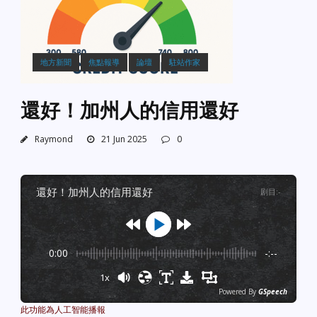
地方新聞
焦點報導
論壇
駐站作家
還好！加州人的信用還好
Raymond
21 Jun 2025
0
還好！加州人的信用還好
剧目
:
-
0:00
-:--
1x
Powered By
GSpeech