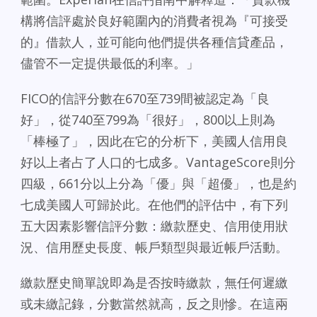
構將信評處於良好範圍內的消費者視為『可接受
的』借款人，並可能向他們提供各種信貸產品，
儘管不一定提供最低的利率。」
FICO的信評分數在670至739間被認定為「良
好」，從740至799為「很好」，800以上則為
「棒極了」，因此在它的分析下，美國人信用良
好以上者占了人口的七成多。VantageScore則分
四級，661分以上分為「優」與「超優」，也是約
七成美國人可歸於此。在他們的評估中，有下列
五大因素影響信評分數：繳款歷史、信用使用狀
況、信用歷史長度、帳戶類型與最近帳戶活動。
繳款歷史簡單說即為是否按時繳款，無任何遲繳
或未繳記錄，分數當然就高，反之則慘。在這兩