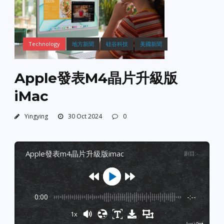
Technology
地方新聞
硅谷科技
美國新聞
Apple發表M4晶片升級版
iMac
Yingying
30 Oct 2024
0
apple發表m4晶片升級版imac
剧目
:
-
0:00
-:--
1x