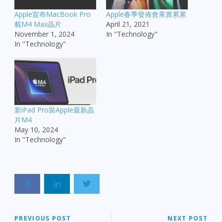
Apple宣布MacBook Pro
Apple春季發佈會果實累累
載M4 Max晶片
April 21, 2021
November 1, 2024
In "Technology"
In "Technology"
新iPad Pro裝Apple最新晶
片M4
May 10, 2024
In "Technology"
PREVIOUS POST
NEXT POST