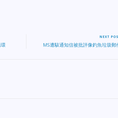
NEXT PO
指環
MS遭駭通知信被批評像釣魚垃圾郵