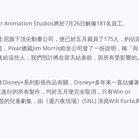
 Animation Studios將於7月26日解僱181名員工。
迪士尼旗下頂尖動畫公司，便已於五月裁員了175人，約佔
Pixar總裁Jim Morris給全公司發了一份說明，稱「與
送給這些人，我們預計將在當天結束前，與所有受影響的
isney+系列影視作品有關，Disney+多年來一直佔據
正在進行的所有製作，均於五月便完全取消，只有Win or
兒童劇集，由《週六夜現場》(SNL) 演員Will Forte