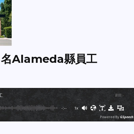
81名Alameda縣員工
工
剧目
:
-
-:--
1x
Powered By
GSpeech