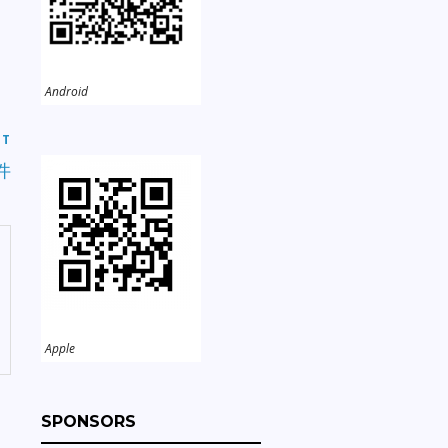
Android
ST
件
Apple
SPONSORS