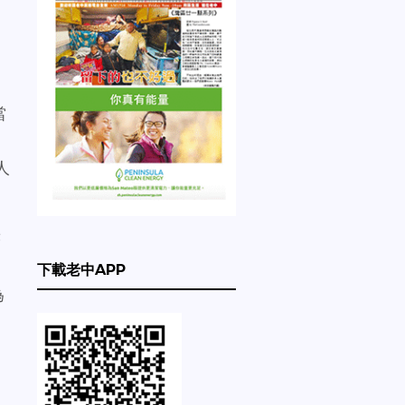
當
人
著
下載老中APP
為