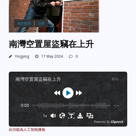
地方新聞
法律
南灣空置屋盜竊在上升
Yingying
17 May 2024
0
南灣空置屋盜竊在上升
剧目
:
-
0:00
-:--
1x
Powered By
GSpeech