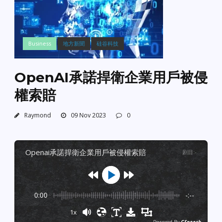
Business
地方新聞
硅谷科技
OpenAI承諾捍衛企業用戶被侵
權索賠
Raymond
09 Nov 2023
0
openai承諾捍衛企業用戶被侵權索賠
剧目
:
-
0:00
-:--
1x