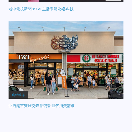
老中電視新聞8/7 AI 主播宋明 矽谷科技
焦點報導
亞裔超市雙雄交鋒 誰符新世代消費需求