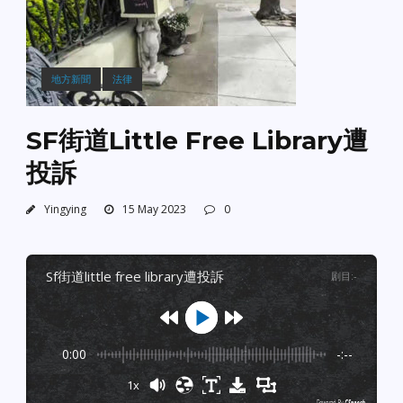
地方新聞
法律
SF街道Little Free Library遭
投訴
Yingying
15 May 2023
0
sf街道little free library遭投訴
剧目
:
-
0:00
-:--
1x