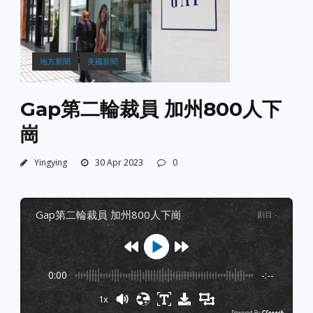
地方新聞
美國新聞
Gap第二輪裁員 加州800人下
崗
Yingying
30 Apr 2023
0
gap第二輪裁員 加州800人下崗
剧目
:
-
0:00
-:--
1x