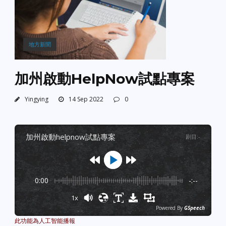
地方新聞
加州啟動HelpNow試點專案
Yingying
14 Sep 2022
0
加州啟動helpnow試點專案
剧目
:
-
0:00
-:--
1x
Powered By
GSpeech