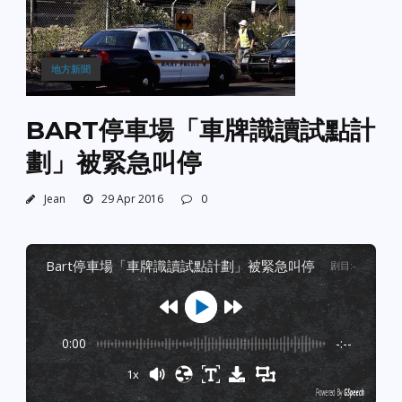
地方新聞
BART停車場「車牌識讀試點計
劃」被緊急叫停
Jean
29 Apr 2016
0
bart停車場「車牌識讀試點計劃」被緊急叫停
剧目
:
-
0:00
-:--
1x
Powered By
GSpeech