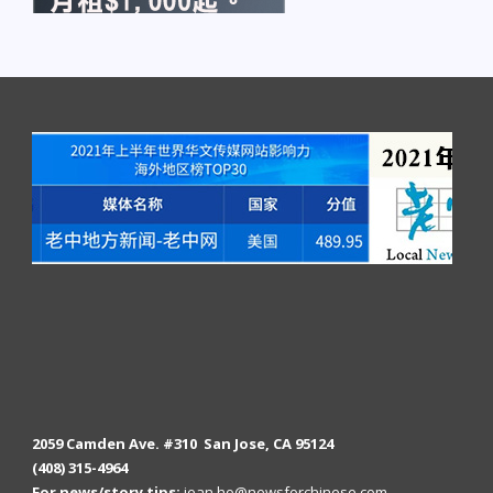
2059 Camden Ave. #310 San Jose, CA 95124
(408) 315-4964
For news/story tips:
jean.ho@newsforchinese.com