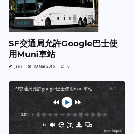
地方新聞
SF交通局允許Google巴士使
用Muni車站
Jean
03 Mar 2016
0
sf交通局允許google巴士使用muni車站
剧目
:
-
0:00
-:--
1x
Powered By
GSpeech