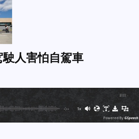
駕駛人害怕自駕車
剧目
:
-
-:--
1x
Powered By
GSpeech