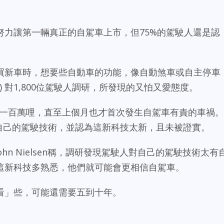
努力讓第一輛真正的自駕車上市，但75%的駕駛人還是認
買新車時，想要些自動車的功能，像自動煞車或自主停車
) 對1,800位駕駛人調研，所發現的又怕又愛態度。
超過一百萬哩，直至上個月也才首次發生自駕車有責的車禍。
信自己的駕駛技術，並認為這新科技太新，且未被證實。
hn Nielsen稱，調研發現駕駛人對自己的駕駛技術太有
這新科技多熟悉，他們就可能會更相信自駕車。
看」些，可能還需要五到十年。