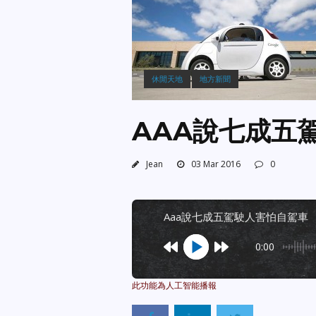
休閒天地
地方新聞
AAA說七成五
Jean
03 Mar 2016
0
aaa說七成五駕駛人害怕自駕車
0:00