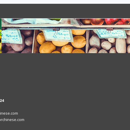
24
inese.com
rchinese.com