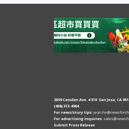
2059 Camden Ave. #310 San Jose, CA 951
(408) 315-4964
For news/story tips:
jean.ho@newsforch
For advertising inquiries:
sales@newsfo
Submit Press Release