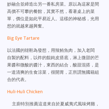
妙融合並締造出另一番私房菜。原以為這家是間
高價不可攀的餐館，其實不然，看著桌上的菜
單，價位是如此平易近人。這樣的神秘感，光用
想的就越來越興奮。
Big Eye Tartare
以法國的韃靼為發想，用辣鮪魚肉，加入老闆
自製的配料，以炸的餛鈍皮搭底，淋上微甜的芒
果醬和微酸的醬汁，東西的結合，酸甜混搭，是
一道清爽的生食涼菜，很開胃，正所謂無國籍組
合的代表。
Huli-Huli Chicken
主廚特別推薦這道來自於夏威夷式風味烤雞，