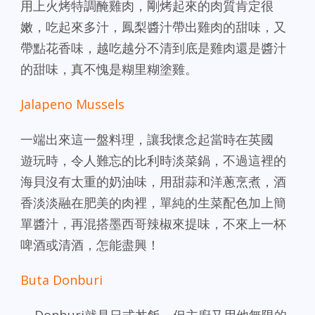
用上火烤特調醃雞肉，剛烤起來的肉質肯定很
嫩，吃起來多汁，鳳梨醬汁帶出雞肉的甜味，又
帶點花香味，越吃越分不清到底是雞肉還是醬汁
的甜味，真不愧是糊里糊塗雞。
Jalapeno Mussels
一端出來這一盤料理，讓我懷念起當時在英國
遊玩時，令人難忘的比利時淡菜鍋，不過這裡的
海貝沒有太重的奶油味，用甜蒜和洋蔥烹煮，酒
香淡淡融在肥美的肉裡，單純的生菜配色加上簡
單醬汁，再混搭墨西哥辣椒來提味，不來上一杯
啤酒或清酒，怎能盡興！
Buta Donburi