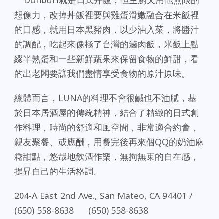
Donburi就是日式丼飯，但主廚又用他無限的
想像力，改掉丼飯裡要與雞蛋滑嫩融合在米飯裡
的口感，就用日本黑豬肉，以少油入菜，將醬汁
的調配，吃起來像極了台灣的滷肉飯，米飯上點
綴半熟蛋和一些新鮮蔬果來保留食物的鮮甜，看
的出老闆要讓我們盡情享受食物的原汁原味。
總體而言，LUNA的料理不會很鹹也不油膩，基
於日本居酒屋的傳統精神，結合了精緻的日式創
作料理，時尚的舒適和風空間，非常適合約會，
親友聚餐、或應酬，用餐完後再來個QQ的奶油麻
糬甜點，悠哉地飲酒作樂，無拘無束的自在感，
提昇自己的生活格調。
204-A East 2nd Ave., San Mateo, CA 94401 /
(650) 558-8638 (650) 558-8638