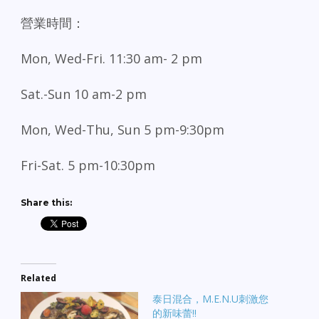
營業時間：
Mon, Wed-Fri. 11:30 am- 2 pm
Sat.-Sun 10 am-2 pm
Mon, Wed-Thu, Sun 5 pm-9:30pm
Fri-Sat. 5 pm-10:30pm
Share this:
Related
泰日混合，M.E.N.U刺激您
的新味蕾!!