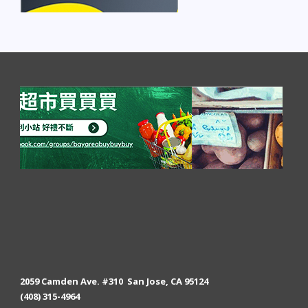
2059 Camden Ave. #310 San Jose, CA 95124
(408) 315-4964