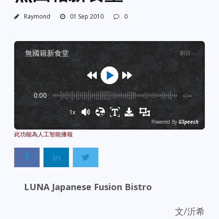
Raymond
01 Sep 2010
0
無國籍新食堂
剧目
:
-
0:00
-:--
1x
Powered By
GSpeech
LUNA Japanese Fusion Bistro
文/沂希